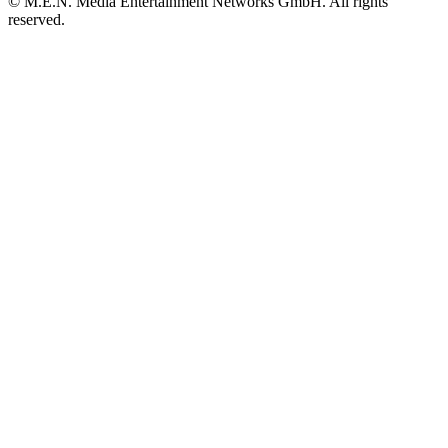
© M.E.N. Media Entertainment Networks GmbH. All rights
reserved.