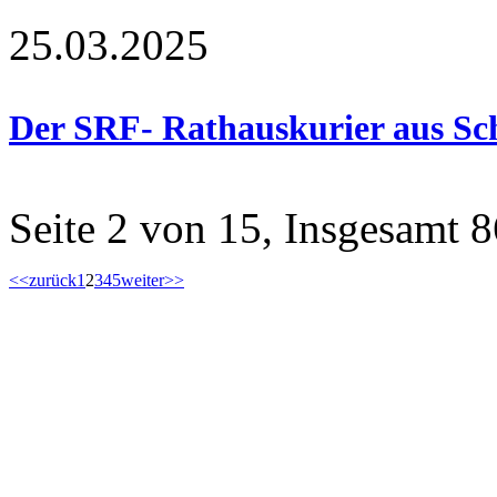
25.03.2025
Der SRF- Rathauskurier aus Sc
Seite 2 von 15, Insgesamt 8
<<
zurück
1
2
3
4
5
weiter
>>