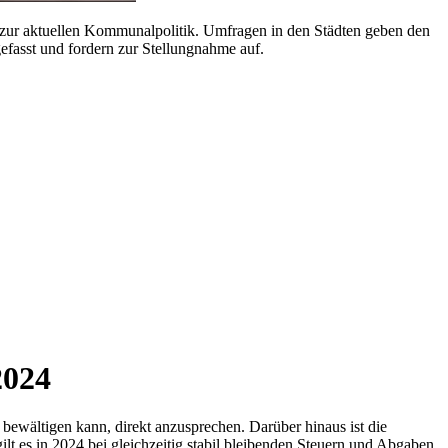
 zur aktuellen Kommunalpolitik. Umfragen in den Städten geben den
fasst und fordern zur Stellungnahme auf.
2024
t bewältigen kann, direkt anzusprechen. Darüber hinaus ist die
gilt es in 2024 bei gleichzeitig stabil bleibenden Steuern und Abgaben