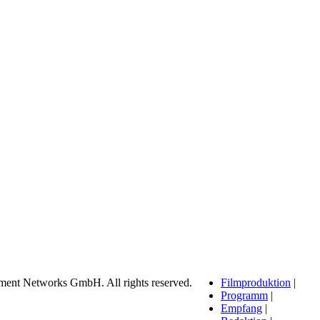
ment Networks GmbH. All rights reserved.
Filmproduktion
|
Programm
|
Empfang
|