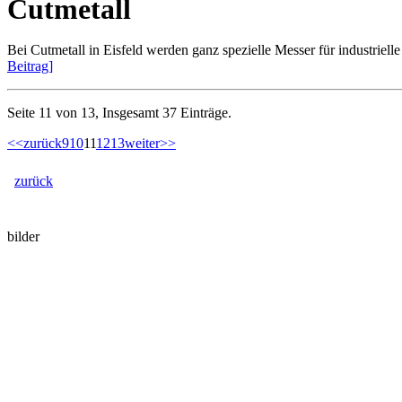
Cutmetall
Bei Cutmetall in Eisfeld werden ganz spezielle Messer für industrie
Beitrag]
Seite 11 von 13, Insgesamt 37 Einträge.
<<
zurück
9
10
11
12
13
weiter
>>
zurück
bilder