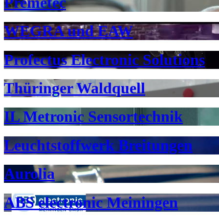
Premetec
WEGRA und EAW
Profectus Electronic Solutions
Thüringer Waldquell
IL Metronic Sensortechnik
Leuchtstoffwerk Breitungen
Aurolia
ABS electronic Meiningen