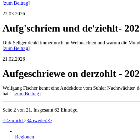
[zum Beitrag]
22.03.2026
Aufg'schriem und de'ziehlt- 202
Dirk Seliger denkt immer noch an Weihnachten und warum die Mundart 
[zum Beitrag]
21.02.2026
Aufgeschriewe on derzohlt - 202
Wolfgang Fischer kennt eine Andekdote vom Suhler Nachtwächter, der
hat...
[zum Beitrag]
Seite 2 von 21, Insgesamt 62 Einträge.
<<
zurück
1
2
3
4
5
weiter
>>
Regionen