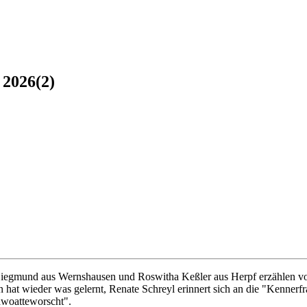
 2026(2)
Siegmund aus Wernshausen und Roswitha Keßler aus Herpf erzählen vo
at wieder was gelernt, Renate Schreyl erinnert sich an die "Kennerfra
woatteworscht".