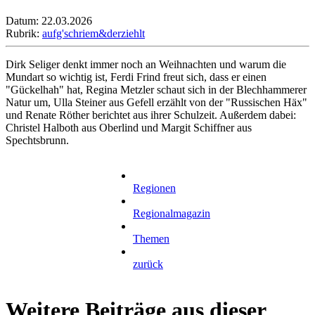
Datum: 22.03.2026
Rubrik:
aufg'schriem&derziehlt
Dirk Seliger denkt immer noch an Weihnachten und warum die
Mundart so wichtig ist, Ferdi Frind freut sich, dass er einen
"Gückelhah" hat, Regina Metzler schaut sich in der Blechhammerer
Natur um, Ulla Steiner aus Gefell erzählt von der "Russischen Häx"
und Renate Röther berichtet aus ihrer Schulzeit. Außerdem dabei:
Christel Halboth aus Oberlind und Margit Schiffner aus
Spechtsbrunn.
Regionen
Regionalmagazin
Themen
zurück
Weitere Beiträge aus dieser