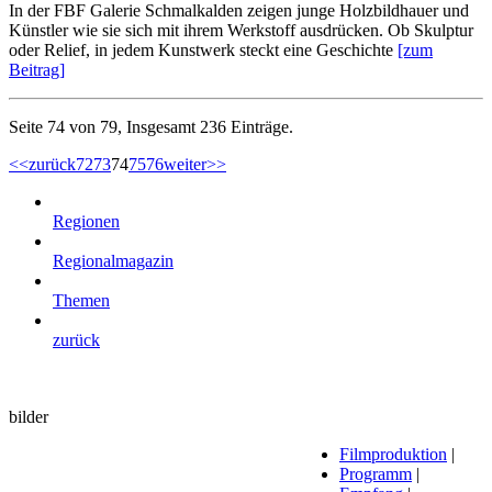
In der FBF Galerie Schmalkalden zeigen junge Holzbildhauer und
Künstler wie sie sich mit ihrem Werkstoff ausdrücken. Ob Skulptur
oder Relief, in jedem Kunstwerk steckt eine Geschichte
[zum
Beitrag]
Seite 74 von 79, Insgesamt 236 Einträge.
<<
zurück
72
73
74
75
76
weiter
>>
Regionen
Regionalmagazin
Themen
zurück
bilder
Filmproduktion
|
Programm
|