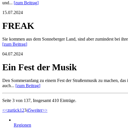
und...
[zum Beitrag]
15.07.2024
FREAK
Sie kommen aus dem Sonneberger Land, sind aber zumindest bei ihren F
[zum Beitrag]
04.07.2024
Ein Fest der Musik
Den Sommeranfang zu einem Fest der Straßenmusik zu machen, das ist
auch...
[zum Beitrag]
Seite 3 von 137, Insgesamt 410 Einträge.
<<
zurück
1
2
3
4
5
weiter
>>
Regionen