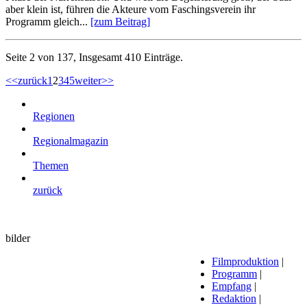
aber klein ist, führen die Akteure vom Faschingsverein ihr
Programm gleich...
[zum Beitrag]
Seite 2 von 137, Insgesamt 410 Einträge.
<<
zurück
1
2
3
4
5
weiter
>>
Regionen
Regionalmagazin
Themen
zurück
bilder
Filmproduktion
|
Programm
|
Empfang
|
Redaktion
|