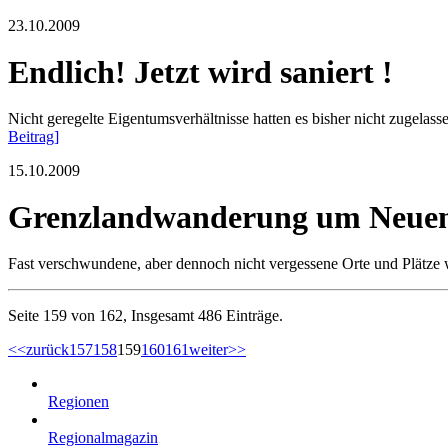
23.10.2009
Endlich! Jetzt wird saniert !
Nicht geregelte Eigentumsverhältnisse hatten es bisher nicht zugelas
Beitrag]
15.10.2009
Grenzlandwanderung um Neue
Fast verschwundene, aber dennoch nicht vergessene Orte und Plätze
Seite 159 von 162, Insgesamt 486 Einträge.
<<
zurück
157
158
159
160
161
weiter
>>
Regionen
Regionalmagazin