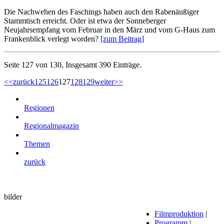
Die Nachwehen des Faschings haben auch den Rabenäußiger
Stammtisch erreicht. Oder ist etwa der Sonneberger
Neujahrsempfang vom Februar in den März und vom G-Haus zum
Frankenblick verlegt worden?
[zum Beitrag]
Seite 127 von 130, Insgesamt 390 Einträge.
<<
zurück
125
126
127
128
129
weiter
>>
Regionen
Regionalmagazin
Themen
zurück
bilder
Filmproduktion
|
Programm
|