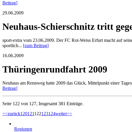
Beitrag]
29.06.2009
Neuhaus-Schierschnitz tritt ge
sport-extra vom 23.06.2009. Der FC Rot-Weiss Erfurt macht auf sein
sportlich...
[zum Beitrag]
16.06.2009
Thüringenrundfahrt 2009
Neuhaus am Rennweg hatte 2009 das Glück, Mittelpunkt einer Tagese
Beitrag]
Seite 122 von 127, Insgesamt 381 Einträge.
<<
zurück
120
121
122
123
124
weiter
>>
Regionen