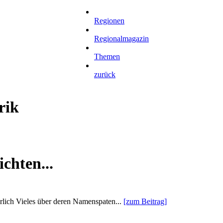
Regionen
Regionalmagazin
Themen
zurück
rik
chten...
ürlich Vieles über deren Namenspaten...
[zum Beitrag]