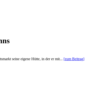
nns
arkt seine eigene Hütte, in der er mit...
[zum Beitrag]