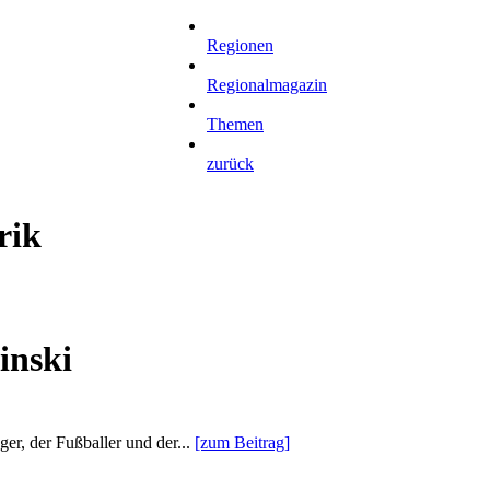
Regionen
Regionalmagazin
Themen
zurück
rik
inski
ger, der Fußballer und der...
[zum Beitrag]