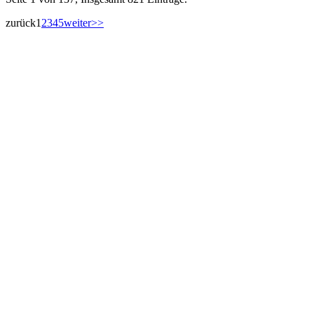
zurück
1
2
3
4
5
weiter
>>